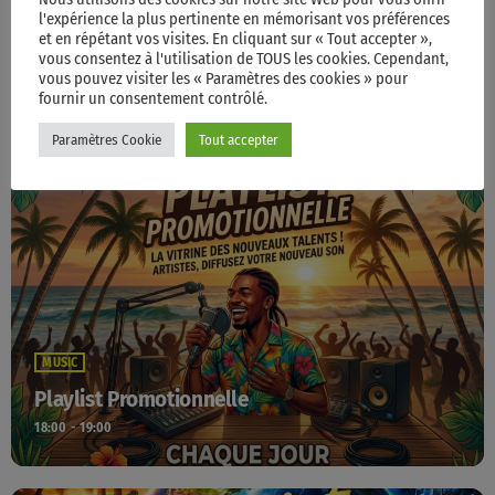
l'expérience la plus pertinente en mémorisant vos préférences
et en répétant vos visites. En cliquant sur « Tout accepter »,
MUSIC
vous consentez à l'utilisation de TOUS les cookies. Cependant,
Playlist Radio Cannelle Monde
vous pouvez visiter les « Paramètres des cookies » pour
fournir un consentement contrôlé.
15:00 - 18:00
Paramètres Cookie
Tout accepter
MUSIC
Playlist Promotionnelle
18:00 - 19:00