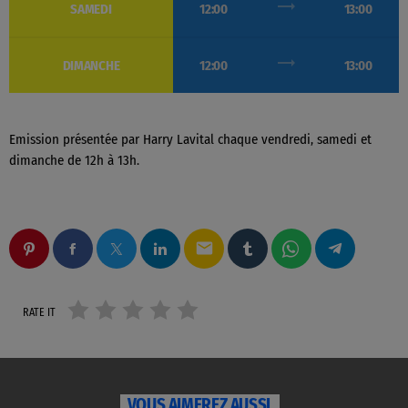
trending_flat
SAMEDI
12:00
13:00
trending_flat
DIMANCHE
12:00
13:00
Emission présentée par Harry Lavital chaque vendredi, samedi et
dimanche de 12h à 13h.
email
RATE IT
VOUS AIMEREZ AUSSI