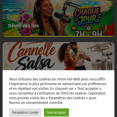
MUSIC
Réveil des îles
more_vert
Réveil des îles
close
Emission qui vous réveille en douceur, qui vous donne le sourire
Nous utilisons des cookies sur notre site Web pour vous offrir
l'expérience la plus pertinente en mémorisant vos préférences
et en répétant vos visites. En cliquant sur « Tout accepter »,
MUSIC
vous consentez à l'utilisation de TOUS les cookies. Cependant,
vous pouvez visiter les « Paramètres des cookies » pour
Cannelle Salsa
more_vert
fournir un consentement contrôlé.
Paramètres Cookie
Tout accepter