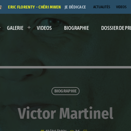
ERIC FLORENTY - CHÉRI MWEN
JE DÉDICACE LE TITRE "CHÉRI MWEN" A 
ACTUALITÉS
VIDEOS
GALERIE
VIDEOS
BIOGRAPHIE
DOSSIER DE PR
BIOGRAPHIE
Victor Martinel