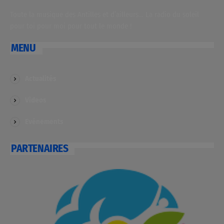
Toute la musique des Antilles et d’ailleurs… La radio du soleil
pour toi pour moi pour tout le monde !
MENU
Actualités
Videos
Evénements
PARTENAIRES