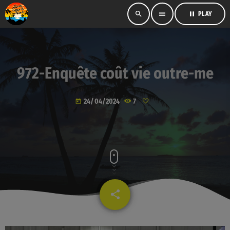
search
menu
pause
PLAY
972-Enquête coût vie outre-me
24/04/2024
7
today
share
email