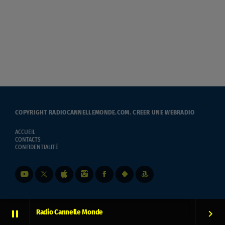
COPYRIGHT RADIOCANNELLEMONDE.COM.
CREER UNE WEBRADIO
ACCUEIL
CONTACTS
CONFIDENTIALITÉ
Radio Cannelle Monde
pause
keyboard_arrow_right