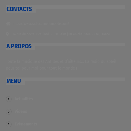
CONTACTS
https://www.radiocannellemonde.com/
14 rue du docteur caillard 60130 Saint just en chaussée, Oise, France
A PROPOS
Toute la musique des Antilles et d’ailleurs… La radio du soleil
pour toi pour moi pour tout le monde !
MENU
Actualités
Videos
Evénements