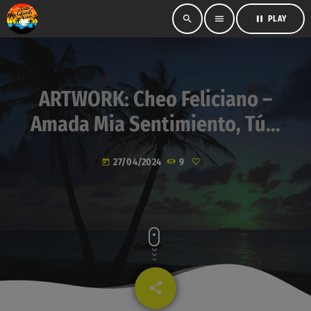
search
menu
pause
PLAY
ARTWORK: Cheo Feliciano –
Amada Mia Sentimiento, Tú…
27/04/2024
9
today
share
email