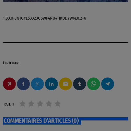
1.83.0-3NTGYL53323GSWP4NU4HKUDYWM.0.2-6
ÉCRIT PAR:
email
RATE IT
COMMENTAIRES D’ARTICLES (0)