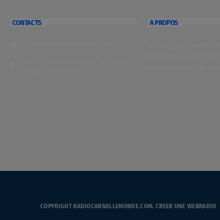
CONTACTS
A PROPOS
https://www.radiocannellemonde.com/
Toute la musique des Ant
d’ailleurs… La radio du 
14 rue du docteur caillard 60130 Saint just en
pour moi pour tout le 
chaussée, Oise, France
COPYRIGHT RADIOCANNELLEMONDE.COM.
CREER UNE WEBRADIO