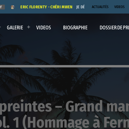
ERIC FLORENTY - CHÉRI MWEN
JE DÉDICACE LE TITRE "CHÉRI MWE
ACTUALITÉS
VIDEOS
GALERIE
VIDEOS
BIOGRAPHIE
DOSSIER DE PR
reintes – Grand ma
ol. 1 (Hommage à Fer