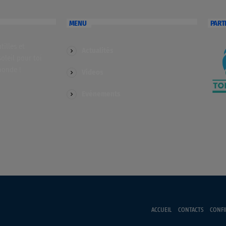
MENU
PART
illes et
Actualités
soleil pour toi
monde !
Videos
Evénements
ACCUEIL
CONTACTS
CONFI