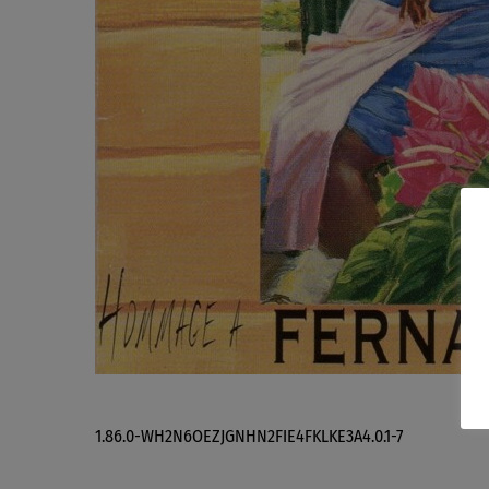
1.86.0-WH2N6OEZJGNHN2FIE4FKLKE3A4.0.1-7