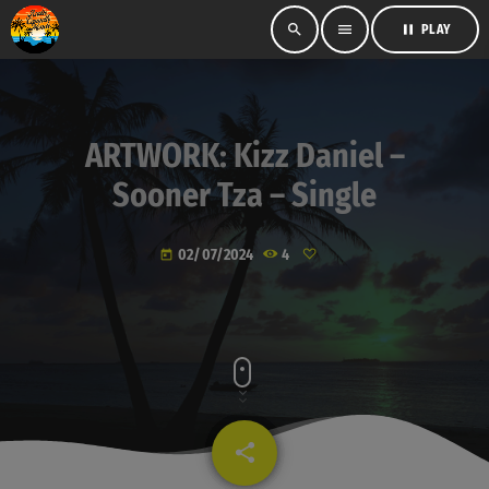
search
menu
pause
PLAY
ARTWORK: Kizz Daniel –
Sooner Tza – Single
02/07/2024
4
today
share
email