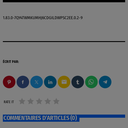
1.83.0-7QY4TWMKUMHJ6CDGILDWPSC2EE.0.2-9
ÉCRIT PAR:
email
RATE IT
COMMENTAIRES D’ARTICLES (0)