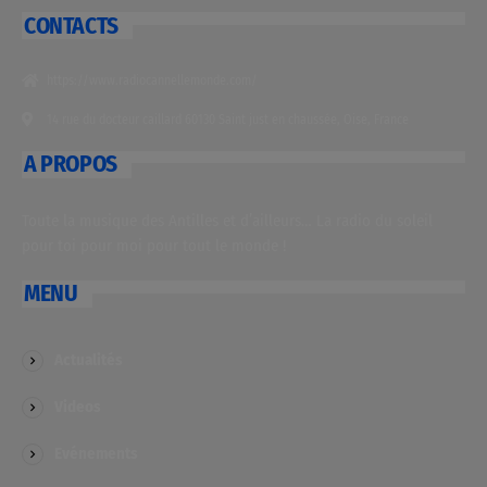
CONTACTS
https://www.radiocannellemonde.com/
14 rue du docteur caillard 60130 Saint just en chaussée, Oise, France
A PROPOS
Toute la musique des Antilles et d’ailleurs… La radio du soleil
pour toi pour moi pour tout le monde !
MENU
Actualités
Videos
Evénements