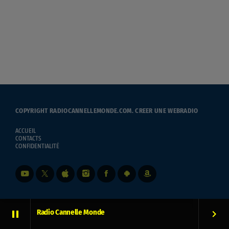
COPYRIGHT RADIOCANNELLEMONDE.COM.
CREER UNE WEBRADIO
ACCUEIL
CONTACTS
CONFIDENTIALITÉ
Radio Cannelle Monde
pause
keyboard_arrow_right