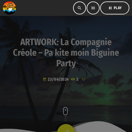
search
menu
pause
PLAY
ARTWORK: La Compagnie
Créole – Pa kite moin Biguine
Party
23/06/2024
3
today