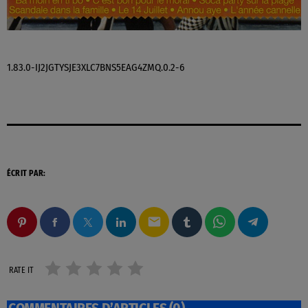
1.83.0-IJ2JGTYSJE3XLC7BNS5EAG4ZMQ.0.2-6
ÉCRIT PAR:
email
RATE IT