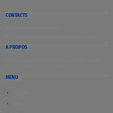
CONTACTS
https://www.radiocannellemonde.com/
14 rue du docteur caillard 60130 Saint just en chaussée, Oise, France
A PROPOS
Toute la musique des Antilles et d’ailleurs… La radio du soleil
pour toi pour moi pour tout le monde !
MENU
Actualités
Videos