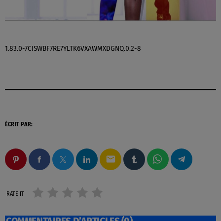
1.83.0-7CISWBF7RE7YLTK6VXAWMXDGNQ.0.2-8
ÉCRIT PAR:
email
RATE IT