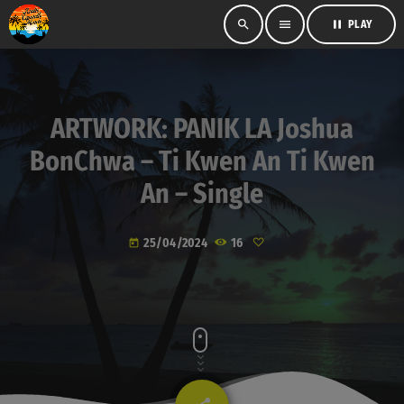
search
menu
pause
PLAY
ARTWORK: PANIK LA Joshua
BonChwa – Ti Kwen An Ti Kwen
An – Single
25/04/2024
16
today