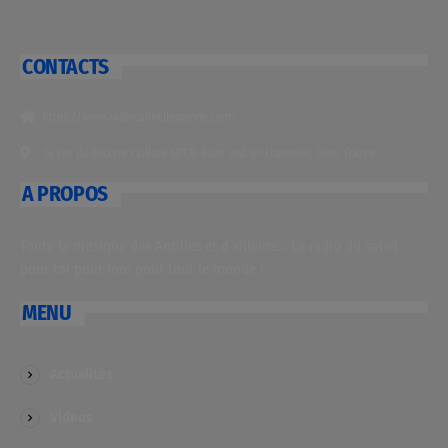
CONTACTS
https://www.radiocannellemonde.com/
14 rue du docteur caillard 60130 Saint just en chaussée, Oise, France
A PROPOS
Toute la musique des Antilles et d’ailleurs… La radio du soleil
pour toi pour moi pour tout le monde !
MENU
Actualités
Videos