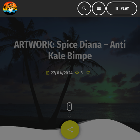
search
menu
pause
PLAY
ARTWORK: Spice Diana – Anti
Kale Bimpe
27/04/2024
3
today
share
email