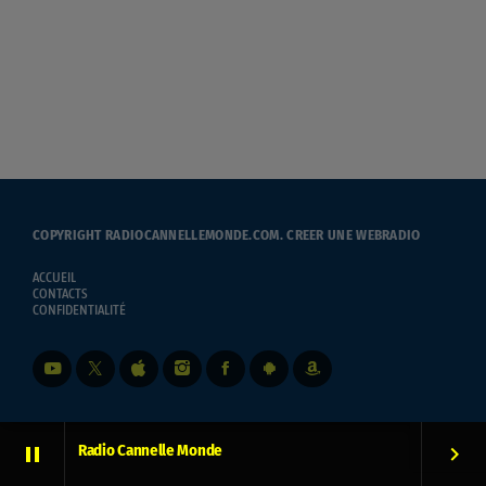
COPYRIGHT RADIOCANNELLEMONDE.COM.
CREER UNE WEBRADIO
ACCUEIL
CONTACTS
CONFIDENTIALITÉ
Radio Cannelle Monde
pause
keyboard_arrow_right