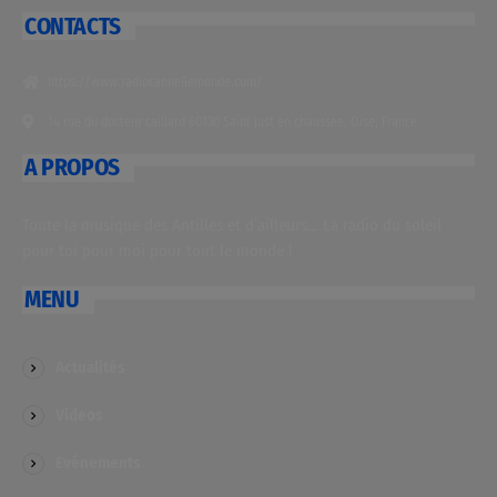
CONTACTS
https://www.radiocannellemonde.com/
14 rue du docteur caillard 60130 Saint just en chaussée, Oise, France
A PROPOS
Toute la musique des Antilles et d’ailleurs… La radio du soleil
pour toi pour moi pour tout le monde !
MENU
Actualités
Videos
Evénements