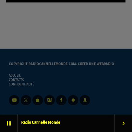
COPYRIGHT RADIOCANNELLEMONDE.COM.
CREER UNE WEBRADIO
ACCUEIL
CONTACTS
CONFIDENTIALITÉ
Radio Cannelle Monde
pause
keyboard_arrow_right