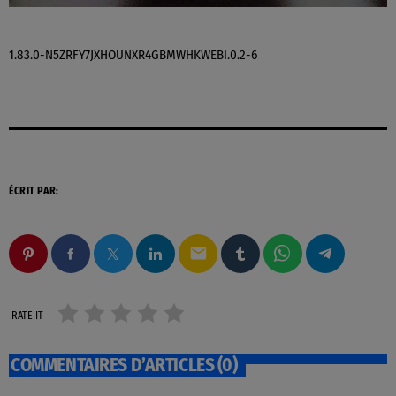
1.83.0-N5ZRFY7JXHOUNXR4GBMWHKWEBI.0.2-6
ÉCRIT PAR:
email
RATE IT
COMMENTAIRES D’ARTICLES (0)