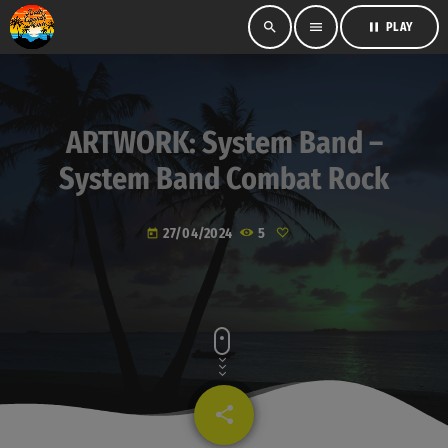
search
menu
pause
PLAY
ARTWORK: System Band –
System Band Combat Rock
27/04/2024
5
today
share
email