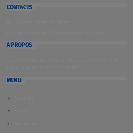
CONTACTS
https://www.radiocannellemonde.com/
14 rue du docteur caillard 60130 Saint just en chaussée, Oise, France
A PROPOS
Toute la musique des Antilles et d’ailleurs… La radio du soleil
pour toi pour moi pour tout le monde !
MENU
Actualités
Videos
Evénements