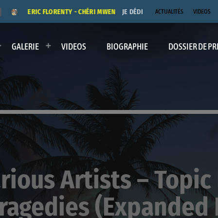
ERIC FLORENTY - CHÉRI MWEN
JE DÉDICACE LE TITRE "CHÉRI M
ACTUALITÉS
VIDEOS
GALERIE
VIDEOS
BIOGRAPHIE
DOSSIER DE PR
ious Artists – Topic
ragedies (Expanded 