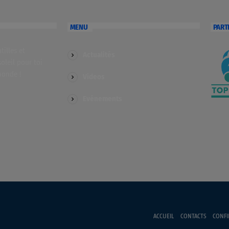
MENU
PART
illes et
Actualités
soleil pour toi
monde !
Videos
Evénements
ACCUEIL
CONTACTS
CONFI