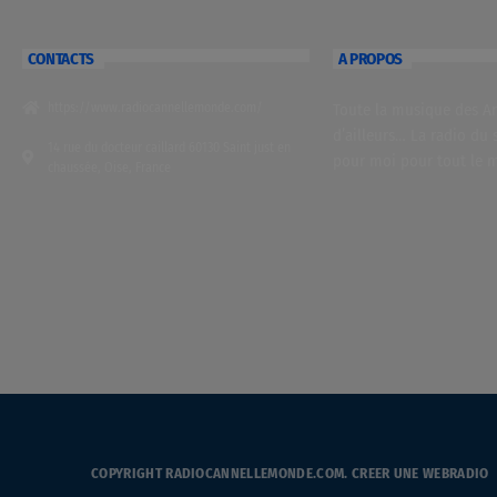
CONTACTS
A PROPOS
https://www.radiocannellemonde.com/
Toute la musique des Ant
d’ailleurs… La radio du 
14 rue du docteur caillard 60130 Saint just en
pour moi pour tout le 
chaussée, Oise, France
COPYRIGHT RADIOCANNELLEMONDE.COM.
CREER UNE WEBRADIO