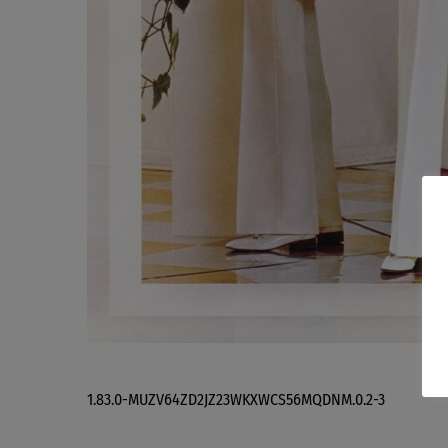
1.83.0-MUZV64ZD2JZ23WKXWCS56MQDNM.0.2-3