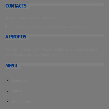
CONTACTS
https://www.radiocannellemonde.com/
14 rue du docteur caillard 60130 Saint just en chaussée, Oise, France
A PROPOS
Toute la musique des Antilles et d’ailleurs… La radio du soleil
pour toi pour moi pour tout le monde !
MENU
Actualités
Videos
Evénements