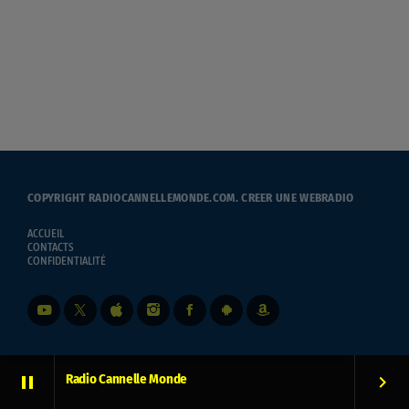
COPYRIGHT RADIOCANNELLEMONDE.COM.
CREER UNE WEBRADIO
ACCUEIL
CONTACTS
CONFIDENTIALITÉ
Radio Cannelle Monde
pause
keyboard_arrow_right