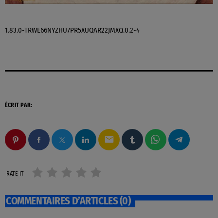
1.83.0-TRWE66NYZHU7PR5XUQAR22JMXQ.0.2-4
ÉCRIT PAR:
email
RATE IT
COMMENTAIRES D’ARTICLES (0)