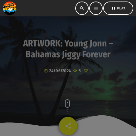
search
menu
pause
PLAY
ARTWORK: Young Jonn –
Bahamas Jiggy Forever
24/06/2024
5
today
share
email