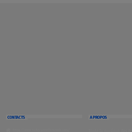
CONTACTS
A PROPOS
https://www.radiocannellemonde.com/
Toute la musique des Ant