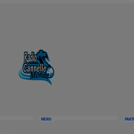
MENU
PART
illes et