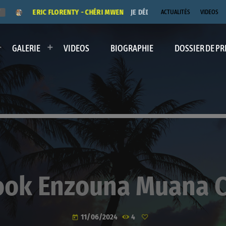
ERIC FLORENTY - CHÉRI MWEN
JE DÉDICACE LE TITRE "CHÉRI MW
ACTUALITÉS
VIDEOS
GALERIE
VIDEOS
BIOGRAPHIE
DOSSIER DE PR
ook Enzouna Muana 
11/06/2024
4
today