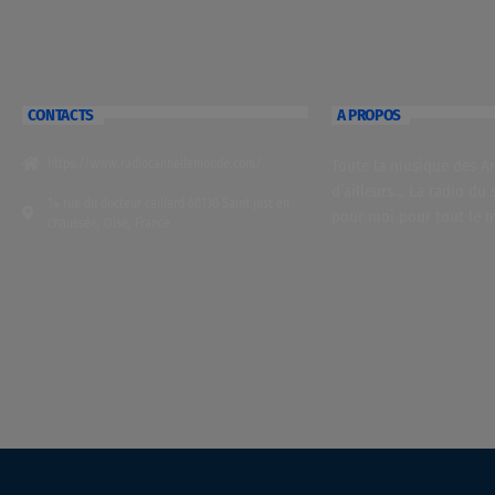
CONTACTS
A PROPOS
https://www.radiocannellemonde.com/
Toute la musique des Ant
d’ailleurs… La radio du 
14 rue du docteur caillard 60130 Saint just en
pour moi pour tout le 
chaussée, Oise, France