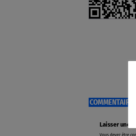
COMMENTAIRES 
Laisser une 
Vous devez être co