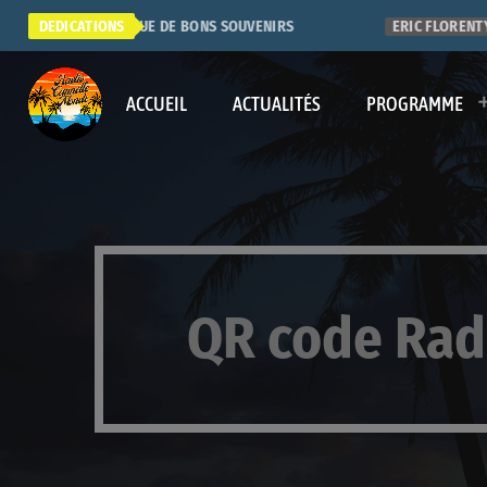
SUPER RADIO. QUE DE BONS SOUVENIRS
DEDICATIONS
ERIC FLORENT
ACCUEIL
ACTUALITÉS
PROGRAMME
QR code Rad