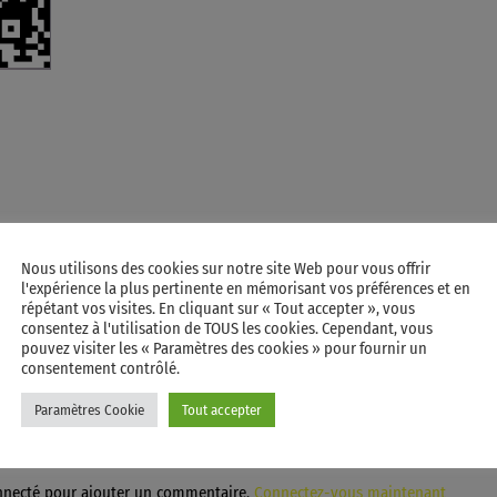
Nous utilisons des cookies sur notre site Web pour vous offrir
l'expérience la plus pertinente en mémorisant vos préférences et en
répétant vos visites. En cliquant sur « Tout accepter », vous
consentez à l'utilisation de TOUS les cookies. Cependant, vous
pouvez visiter les « Paramètres des cookies » pour fournir un
D’ARTICLES (0)
consentement contrôlé.
Paramètres Cookie
Tout accepter
réponse
nnecté pour ajouter un commentaire.
Connectez-vous maintenant