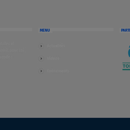
MENU
PART
illes et
Actualités
soleil pour toi
monde !
Videos
Evénements