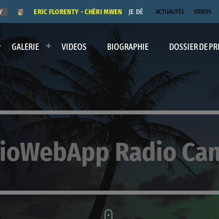
Y
ERIC FLORENTY - CHÉRI MWEN
JE DÉDICACE LE TITRE "CHÉRI
ACTUALITÉS
VIDEOS
GALERIE
VIDEOS
BIOGRAPHIE
DOSSIER DE PR
ioWebApp Radio Ca