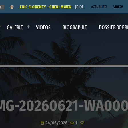
ERIC FLORENTY - CHÉRI MWEN
JE DÉDICACE LE TITRE "CHÉRI MW
ACTUALITÉS
VIDEOS
GALERIE
VIDEOS
BIOGRAPHIE
DOSSIER DE PR
MG-20260621-WA00
24/06/2026
1
today