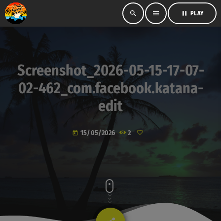
search
menu
pause
PLAY
Screenshot_2026-05-15-17-07-
02-462_com.facebook.katana-
edit
15/05/2026
2
today