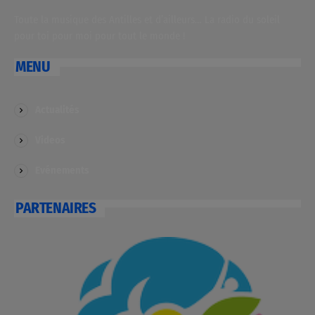
Toute la musique des Antilles et d’ailleurs… La radio du soleil
pour toi pour moi pour tout le monde !
MENU
Actualités
Videos
Evénements
PARTENAIRES