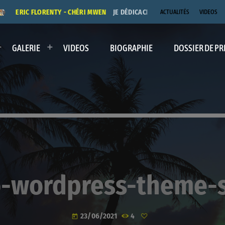
ERIC FLORENTY - CHÉRI MWEN
JE DÉDICACE LE TITRE "CHÉRI MWEN" A
ACTUALITÉS
VIDEOS
GALERIE
VIDEOS
BIOGRAPHIE
DOSSIER DE PR
o-wordpress-theme-
23/06/2021
4
today