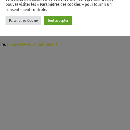
h
pouvez visiter les « Paramètres des cookies » pour fournir un
e
consentement contrôlé.
s
Paramètres Cookie
Tout accepter
h
a
u
t
ire.
Connectez-vous maintenant
/
b
a
s
p
o
u
r
a
u
g
m