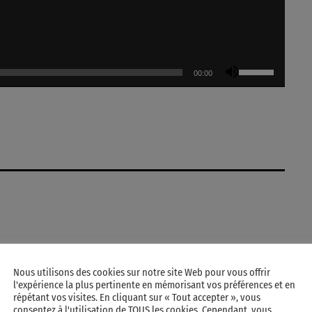
U
00:00
t
i
l
i
s
e
z
l
e
s
f
l
RATE IT
Nous utilisons des cookies sur notre site Web pour vous offrir
è
l'expérience la plus pertinente en mémorisant vos préférences et en
répétant vos visites. En cliquant sur « Tout accepter », vous
c
consentez à l'utilisation de TOUS les cookies. Cependant, vous