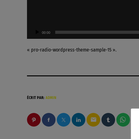
c
t
e
u
00:00
r
a
« pro-radio-wordpress-theme-sample-15 ».
u
d
i
o
ÉCRIT PAR:
ADMIN
email