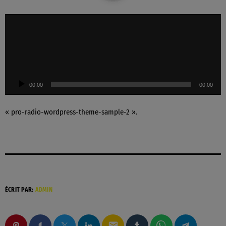
L
e
c
t
e
u
00:00
00:00
r
a
u
« pro-radio-wordpress-theme-sample-2 ».
d
i
o
ÉCRIT PAR:
ADMIN
email