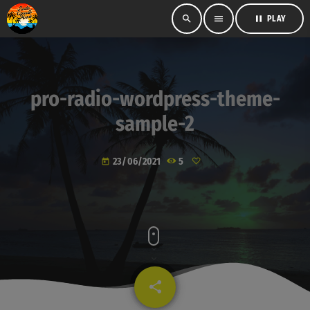
search
menu
pause
PLAY
pro-radio-wordpress-theme-
sample-2
23/06/2021
5
today
share
email