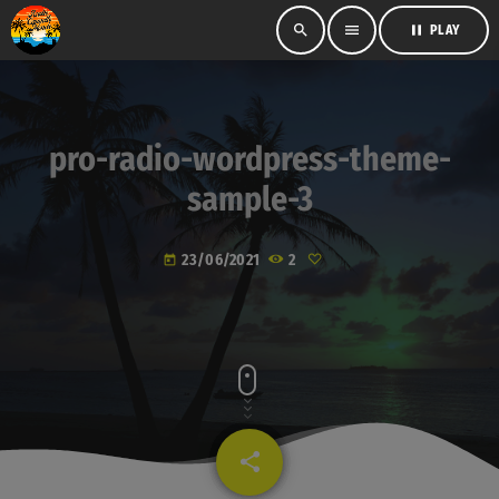
search
menu
pause
PLAY
pro-radio-wordpress-theme-
sample-3
23/06/2021
2
today
share
email