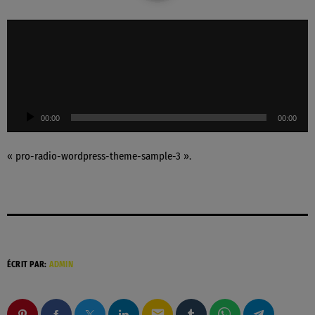
L
e
c
t
e
u
00:00
00:00
r
a
u
« pro-radio-wordpress-theme-sample-3 ».
d
i
o
ÉCRIT PAR:
ADMIN
email