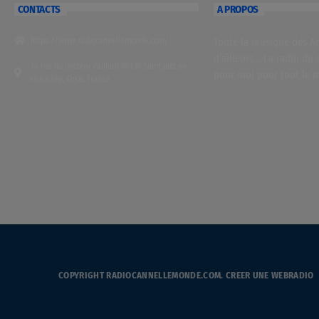
CONTACTS
A PROPOS
https://www.radiocannellemonde.com/
Toute la musique des Ant
d’ailleurs… La radio du 
14 rue du docteur caillard 60130 Saint just en
pour moi pour tout le 
chaussée, Oise, France
COPYRIGHT RADIOCANNELLEMONDE.COM.
CREER UNE WEBRADIO