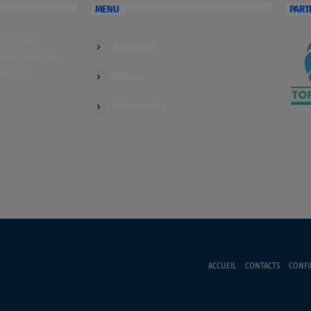
MENU
PART
illes et
Actualités
soleil pour toi
monde !
Videos
Evénements
ACCUEIL
CONTACTS
CONFI