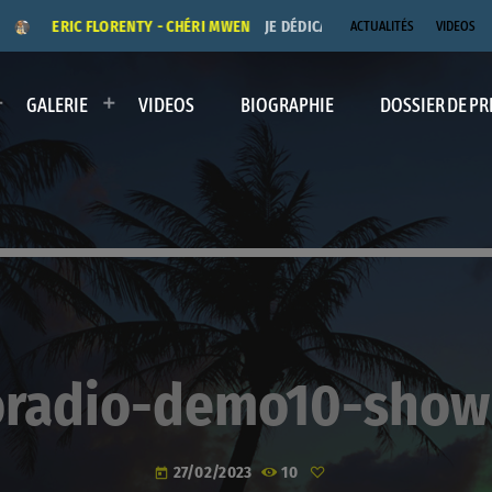
ERIC FLORENTY - CHÉRI MWEN
JE DÉDICACE LE TITRE "CHÉRI MWEN" 
ACTUALITÉS
VIDEOS
GALERIE
VIDEOS
BIOGRAPHIE
DOSSIER DE PR
oradio-demo10-show
27/02/2023
10
today