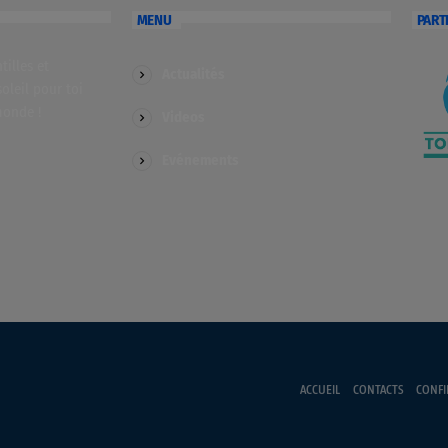
MENU
PART
illes et
Actualités
soleil pour toi
monde !
Videos
Evénements
ACCUEIL
CONTACTS
CONFI