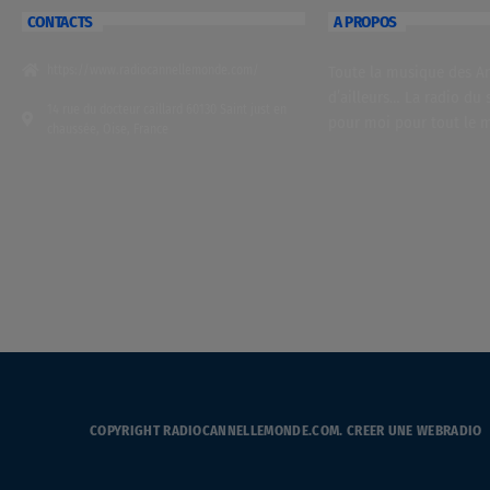
CONTACTS
A PROPOS
https://www.radiocannellemonde.com/
Toute la musique des Ant
d’ailleurs… La radio du 
14 rue du docteur caillard 60130 Saint just en
pour moi pour tout le 
chaussée, Oise, France
COPYRIGHT RADIOCANNELLEMONDE.COM.
CREER UNE WEBRADIO