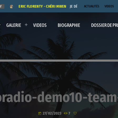
Y
ERIC FLORENTY - CHÉRI MWEN
JE DÉDICACE LE TITRE "CHÉRI
ACTUALITÉS
VIDEOS
GALERIE
VIDEOS
BIOGRAPHIE
DOSSIER DE PR
oradio-demo10-team
27/02/2023
7
today