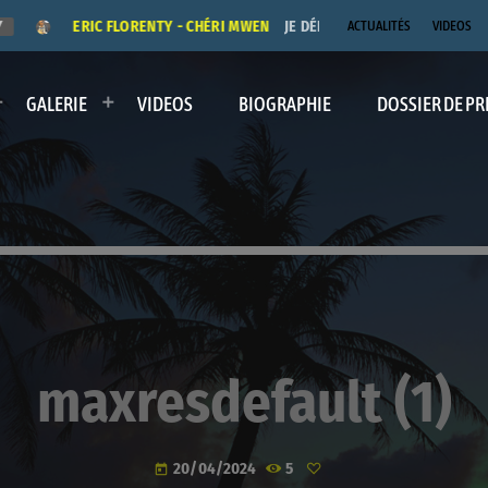
ERIC FLORENTY - CHÉRI MWEN
JE DÉDICACE LE TITRE "CHÉRI MWEN
ACTUALITÉS
VIDEOS
GALERIE
VIDEOS
BIOGRAPHIE
DOSSIER DE PR
maxresdefault (1)
20/04/2024
5
today