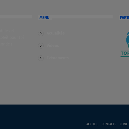
MENU
PART
illes et
Actualités
soleil pour toi
monde !
Videos
Evénements
ACCUEIL
CONTACTS
CONFI