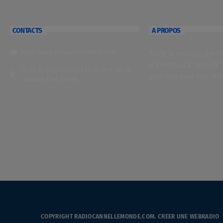
CONTACTS
A PROPOS
https://www.radiocannellemonde.com/
Toute la musique des Ant
d’ailleurs… La radio du 
14 rue du docteur caillard 60130 Saint just en
pour moi pour tout le 
chaussée, Oise, France
COPYRIGHT RADIOCANNELLEMONDE.COM.
CREER UNE WEBRADIO