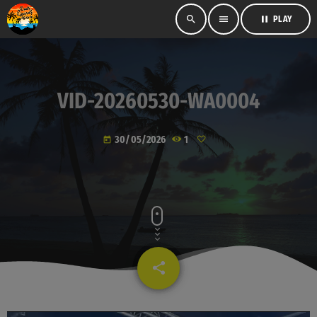
search
menu
pause
PLAY
VID-20260530-WA0004
30/05/2026
1
today
share
email