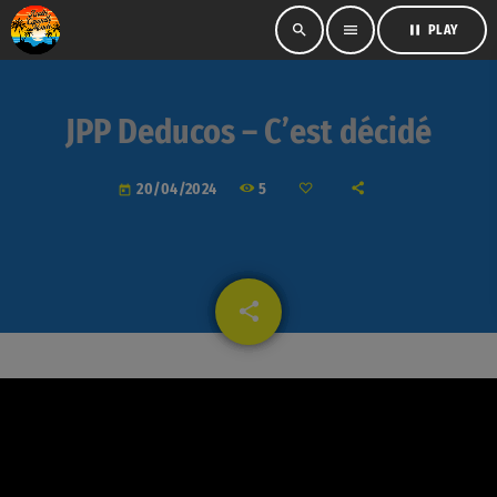
search
menu
pause
PLAY
JPP Deducos – C’est décidé
5
20/04/2024
today
share
email