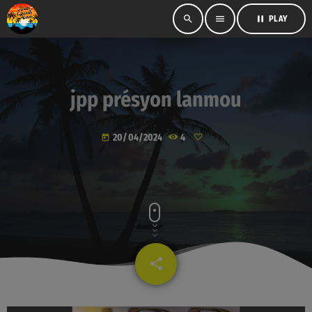
search
menu
pause
PLAY
jpp présyon lanmou
20/04/2024
4
today
share
email