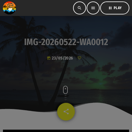
search
menu
pause
PLAY
IMG-20260522-WA0012
23/05/2026
today
share
email