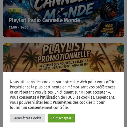
MUSIC
Playlist Radio Cannelle Monde
13:00 - 14:00
Nous utilisons des cookies sur notre site Web pour vous offrir
l'expérience la plus pertinente en mémorisant vos préférences
et en répétant vos visites. En cliquant sur « Tout accepter »,
MUSIC
vous consentez à l'utilisation de TOUS les cookies. Cependant,
Playlist Promotionnelle
vous pouvez visiter les « Paramètres des cookies » pour
fournir un consentement contrôlé.
14:00 - 15:00
Paramètres Cookie
Tout accepter