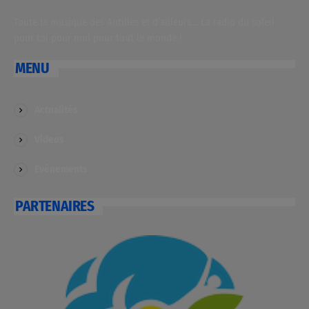
Toute la musique des Antilles et d’ailleurs… La radio du soleil
pour toi pour moi pour tout le monde !
MENU
Actualités
Videos
Evénements
PARTENAIRES