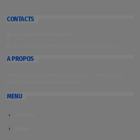
CONTACTS
https://www.radiocannellemonde.com/
14 rue du docteur caillard 60130 Saint just en chaussée, Oise, France
A PROPOS
Toute la musique des Antilles et d’ailleurs… La radio du soleil
pour toi pour moi pour tout le monde !
MENU
Actualités
Videos