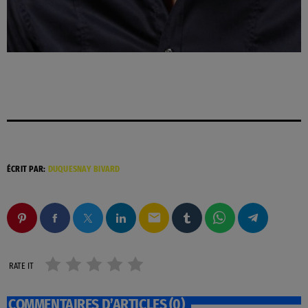
ÉCRIT PAR:
DUQUESNAY BIVARD
email
RATE IT
COMMENTAIRES D’ARTICLES (0)