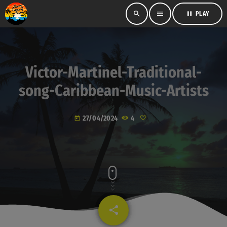
search
menu
pause
PLAY
Victor-Martinel-Traditional-
song-Caribbean-Music-Artists
27/04/2024
4
today
share
email