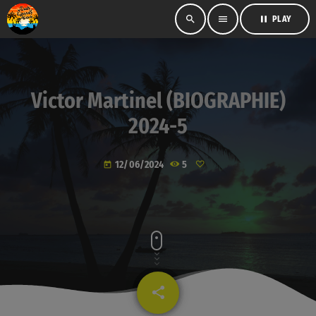
search
menu
pause
PLAY
Victor Martinel (BIOGRAPHIE)
2024-5
12/06/2024
5
today
share
email