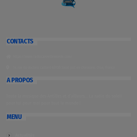
CONTACTS
https://www.radiocannellemonde.com/
14 rue du docteur caillard 60130 Saint just en chaussée, Oise, France
A PROPOS
Toute la musique des Antilles et d’ailleurs… La radio du soleil
pour toi pour moi pour tout le monde !
MENU
Actualités