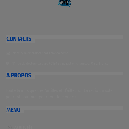
CONTACTS
https://www.radiocannellemonde.com/
14 rue du docteur caillard 60130 Saint just en chaussée, Oise, France
A PROPOS
Toute la musique des Antilles et d’ailleurs… La radio du soleil
pour toi pour moi pour tout le monde !
MENU
Actualités