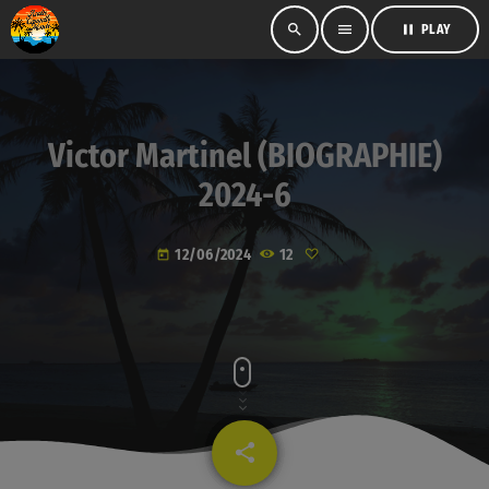
search
menu
pause
PLAY
Victor Martinel (BIOGRAPHIE)
2024-6
12/06/2024
12
today
share
email