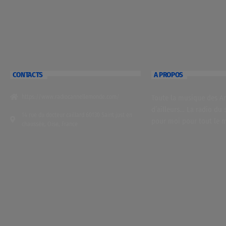
CONTACTS
A PROPOS
https://www.radiocannellemonde.com/
Toute la musique des Ant
d’ailleurs… La radio du 
14 rue du docteur caillard 60130 Saint just en
pour moi pour tout le 
chaussée, Oise, France