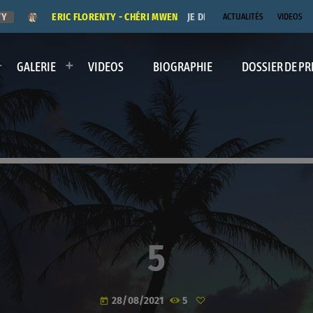
ERIC FLORENTY - CHÉRI MWEN
JE DÉDICACE LE TITRE "CHÉRI M
ACTUALITÉS
VIDEOS
GALERIE
VIDEOS
BIOGRAPHIE
DOSSIER DE PR
5
28/08/2021
5
today