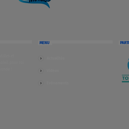
MENU
PART
illes et
Actualités
soleil pour toi
monde !
Videos
Evénements