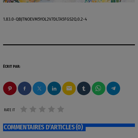
1.83.0-QBJTNOEVM5YOL2V7DLTA5FGS2Q.0.2-4
ÉCRIT PAR:
email
RATE IT
COMMENTAIRES D’ARTICLES (0)