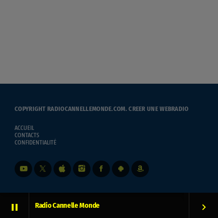
COPYRIGHT RADIOCANNELLEMONDE.COM.
CREER UNE WEBRADIO
ACCUEIL
CONTACTS
CONFIDENTIALITÉ
Radio Cannelle Monde
pause
keyboard_arrow_right