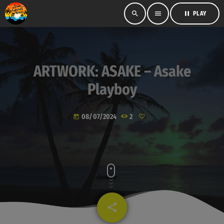
search
menu
pause
PLAY
ARTWORK: ASAKE – Asake
Playboy
08/07/2024
2
today
share
email