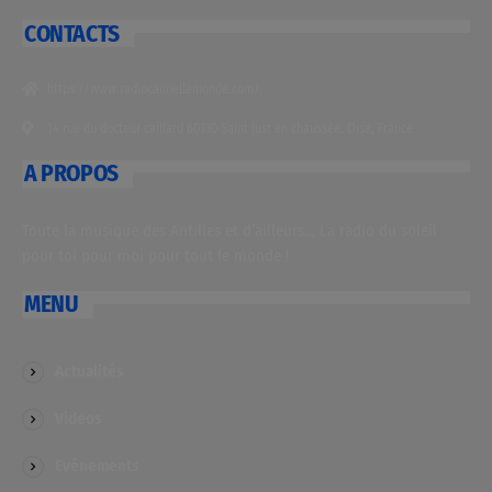
CONTACTS
https://www.radiocannellemonde.com/
14 rue du docteur caillard 60130 Saint just en chaussée, Oise, France
A PROPOS
Toute la musique des Antilles et d’ailleurs… La radio du soleil
pour toi pour moi pour tout le monde !
MENU
Actualités
Videos
Evénements