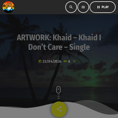
search
menu
pause
PLAY
ARTWORK: Khaid – Khaid I
Don’t Care – Single
23/04/2024
6
today
share
email