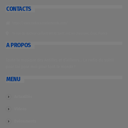
CONTACTS
https://www.radiocannellemonde.com/
14 rue du docteur caillard 60130 Saint just en chaussée, Oise, France
A PROPOS
Toute la musique des Antilles et d’ailleurs… La radio du soleil
pour toi pour moi pour tout le monde !
MENU
Actualités
Videos
Evénements