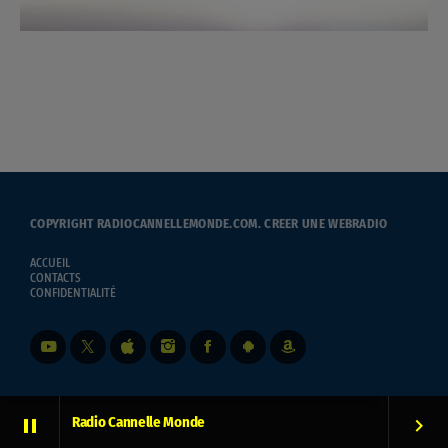
COPYRIGHT RADIOCANNELLEMONDE.COM.
CREER UNE WEBRADIO
ACCUEIL
CONTACTS
CONFIDENTIALITÉ
Radio Cannelle Monde
pause
keyboard_arrow_right