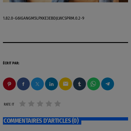
1.82.0-G6IGANGM5LPXKE3EBDJLWCSPRM.0.2-9
ÉCRIT PAR:
email
RATE IT
COMMENTAIRES D’ARTICLES (0)